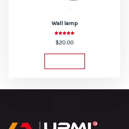
Wall lamp
Rated
$
20.00
5.00
out of 5
Add to cart