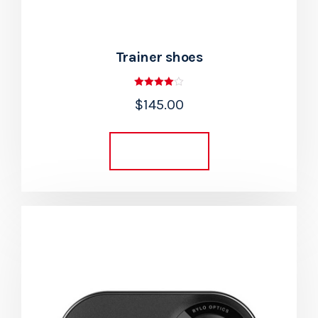
Trainer shoes
Rated
$
145.00
4.00
out of 5
Add to cart