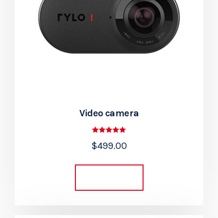
Video camera
Rated
$
499.00
5.00
out of 5
Add to cart