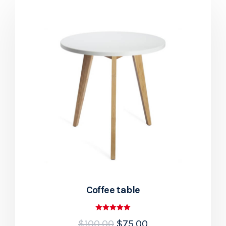
Coffee table
Rated
$
100.00
$
75.00